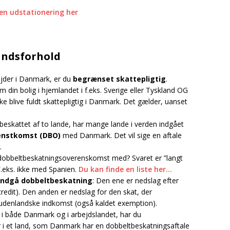
en udstationering her
andsforhold
ejder i Danmark, er du
begrænset skattepligtig
.
 din bolig i hjemlandet i f.eks. Sverige eller Tyskland OG
ke blive fuldt skattepligtig i Danmark. Det gælder, uanset
 beskattet af to lande, har mange lande i verden indgået
enstkomst (DBO)
med Danmark. Det vil sige en aftale
.
obbeltbeskatningsoverenskomst med? Svaret er ”langt
 F.eks. ikke med Spanien.
Du kan finde en liste her…
 undgå dobbeltbeskatning
: Den ene er nedslag efter
 credit). Den anden er nedslag for den skat, der
udenlandske indkomst (også kaldet exemption).
i både Danmark og i arbejdslandet, har du
r i et land, som Danmark har en dobbeltbeskatningsaftale