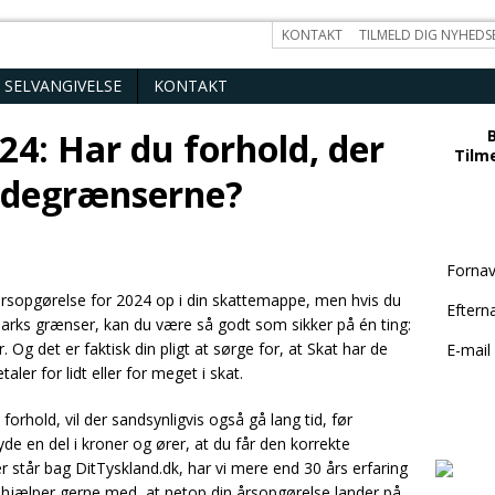
KONTAKT
TILMELD DIG NYHEDS
SELVANGIVELSE
KONTAKT
24: Har du forhold, der
Tilme
ndegrænserne?
Forna
årsopgørelse for 2024 op i din skattemappe, men hvis du
Eftern
arks grænser, kan du være så godt som sikker på én ting:
. Og det er faktisk din pligt at sørge for, at Skat har de
E-mail
ler for lidt eller for meget i skat.
rhold, vil der sandsynligvis også gå lang tid, før
yde en del i kroner og ører, at du får den korrekte
r står bag DitTyskland.dk, har vi mere end 30 års erfaring
 hjælper gerne med, at netop din årsopgørelse lander på