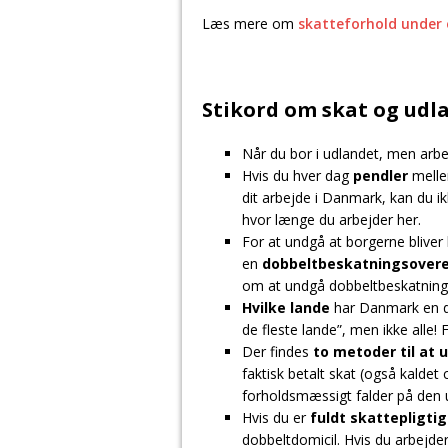
Læs mere om
skatteforhold under 
Stikord om skat og udl
Når du bor i udlandet, men arb
Hvis du hver dag
pendler
mellem
dit arbejde i Danmark, kan du ik
hvor længe du arbejder her.
For at undgå at borgerne bliver
en
dobbeltbeskatningsover
om at undgå dobbeltbeskatning
Hvilke lande
har Danmark en d
de fleste lande”, men ikke alle!
Der findes
to metoder til at
faktisk betalt skat (også kaldet
forholdsmæssigt falder på den 
Hvis du er
fuldt skattepligtig
dobbeltdomicil. Hvis du arbejde