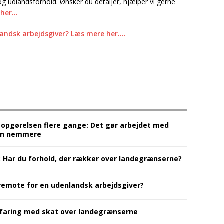
g udlandsforhold. Ønsker du detaljer, hjælper vi gerne
 her…
andsk arbejdsgiver? Læs mere her….
sopgørelsen flere gange: Det gør arbejdet med
sen nemmere
: Har du forhold, der rækker over landegrænserne?
 remote for en udenlandsk arbejdsgiver?
rfaring med skat over landegrænserne