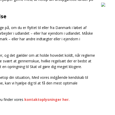
lse
gge på, om du er flyttet til eller fra Danmark i løbet af
bejder i udlandet – eller har ejendom i udlandet. Måske
ark – eller har andre indtægter eller i ejendom i
r, og det gælder om at holde hovedet koldt, når reglerne
re svært at gennemskue, hvilke regelsæt der er bedst at
 at en opringning til Skat vil gøre dig meget klogere.
etop din situation, Med vores indgående kendskab til
, kan vi hjælpe dig til at få den mest optimale
Du finder vores
kontaktoplysninger her.