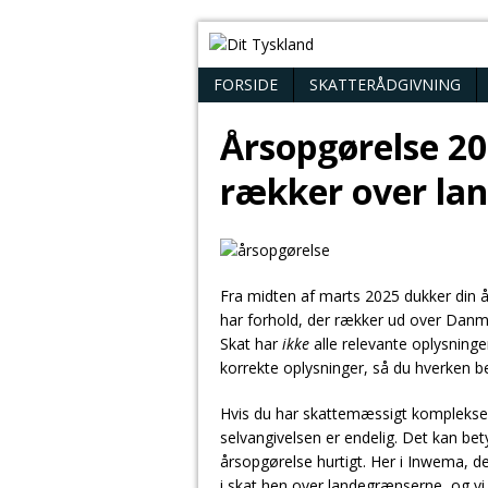
FORSIDE
SKATTERÅDGIVNING
Årsopgørelse 20
rækker over la
Fra midten af marts 2025 dukker din 
har forhold, der rækker ud over Danm
Skat har
ikke
alle relevante oplysninger
korrekte oplysninger, så du hverken beta
Hvis du har skattemæssigt komplekse fo
selvangivelsen er endelig. Det kan bet
årsopgørelse hurtigt. Her i Inwema, de
i skat hen over landegrænserne, og vi