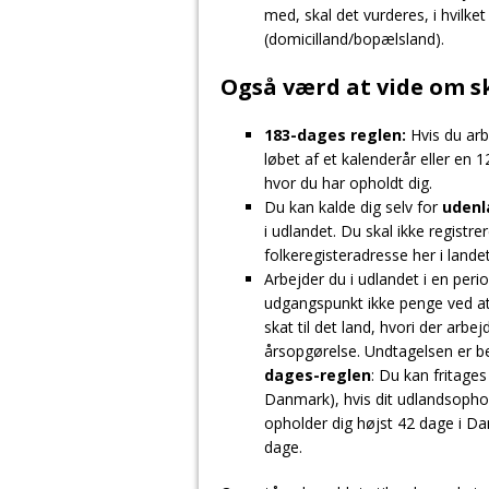
med, skal det vurderes, i hvilk
(domicilland/bopælsland).
Også værd at vide om s
183-dages reglen:
Hvis du arb
løbet af et kalenderår eller en 1
hvor du har opholdt dig.
Du kan kalde dig selv for
udenl
i udlandet. Du skal ikke registrer
folkeregisteradresse her i landet
Arbejder du i udlandet i en pe
udgangspunkt ikke penge ved at
skat til det land, hvori der arb
årsopgørelse. Undtagelsen er be
dages-reglen
: Du kan fritages 
Danmark), hvis dit udlandsopho
opholder dig højst 42 dage i Da
dage.