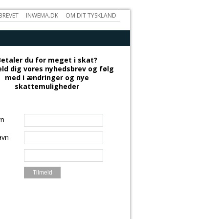
BREVET
INWEMA.DK
OM DIT TYSKLAND
Betaler du for meget i skat?
ld dig vores nyhedsbrev og følg
med i ændringer og nye
skattemuligheder
vn
avn