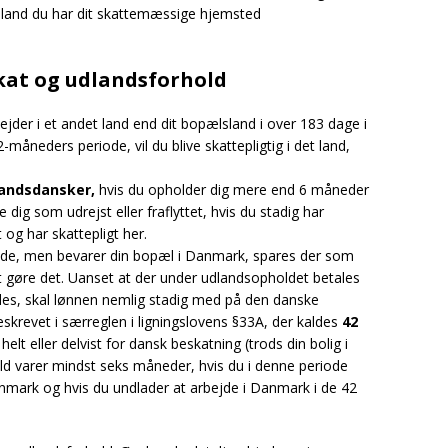
et land du har dit skattemæssige hjemsted
kat og udlandsforhold
ejder i et andet land end dit bopælsland i over 183 dage i
2-måneders periode, vil du blive skattepligtig i det land,
andsdansker,
hvis du opholder dig mere end 6 måneder
e dig som udrejst eller fraflyttet, hvis du stadig har
 og har skattepligt her.
riode, men bevarer din bopæl i Danmark, spares der som
 gøre det. Uanset at der under udlandsopholdet betales
ejdes, skal lønnen nemlig stadig med på den danske
skrevet i særreglen i ligningslovens §33A, der kaldes
42
helt eller delvist for dansk beskatning (trods din bolig i
ld varer mindst seks måneder, hvis du i denne periode
nmark og hvis du undlader at arbejde i Danmark i de 42