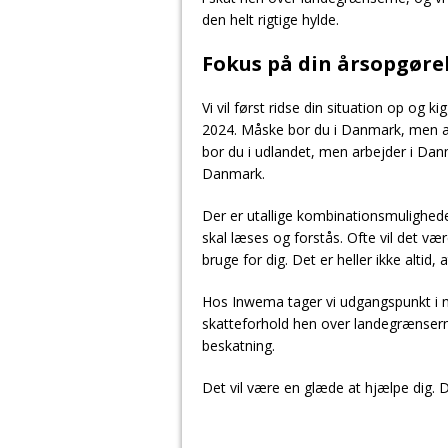
den helt rigtige hylde.
Fokus på din årsopgøre
Vi vil først ridse din situation op og ki
2024. Måske bor du i Danmark, men ar
bor du i udlandet, men arbejder i Danm
Danmark.
Der er utallige kombinationsmulighede
skal læses og forstås. Ofte vil det væ
bruge for dig. Det er heller ikke altid,
Hos Inwema tager vi udgangspunkt i n
skatteforhold hen over landegrænserne
beskatning.
Det vil være en glæde at hjælpe dig. 