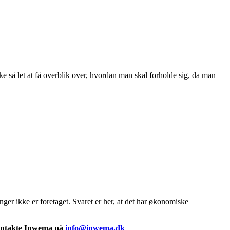
e så let at få overblik over, hvordan man skal forholde sig, da man
er ikke er foretaget. Svaret er her, at det har økonomiske
 kontakte Inwema på
info@inwema.dk