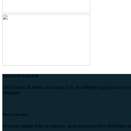
Hjælp fra DitTyskland.dk
DitTyskland.dk drives af Inwema ApS, der tilbyder hjælp til skat, selv
inddrages.
Hvem er Inwema?
Inwemas daglige leder er cand.jur. og skatterevisor Hans Birkholm, der