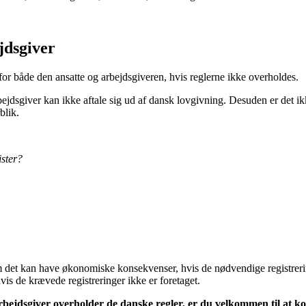
jdsgiver
for både den ansatte og arbejdsgiveren, hvis reglerne ikke overholdes.
dsgiver kan ikke aftale sig ud af dansk lovgivning. Desuden er det ikk
blik.
ister?
m det kan have økonomiske konsekvenser, hvis de nødvendige registrering
s de krævede registreringer ikke er foretaget.
 arbejdsgiver overholder de danske regler, er du velkommen til at