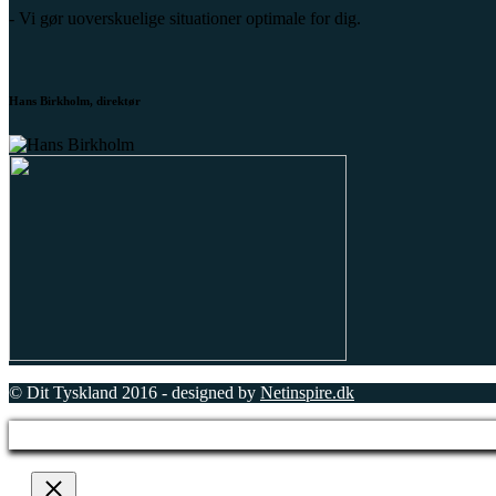
- Vi gør uoverskuelige situationer optimale for dig.
Hans Birkholm, direktør
© Dit Tyskland 2016 - designed by
Netinspire.dk