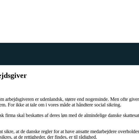
jdsgiver
 arbejdsgiveren er udenlandsk, større end nogensinde. Men ofte giver 
em. For ikke at tale om i vores måde at håndtere social sikring.
dsk firma skal beskattes af deres løn med de almindelige danske skatte
r at sikre, at de danske regler for at have ansatte medarbejdere overhold
res, at de rettigheder, der findes, er til rådighed.