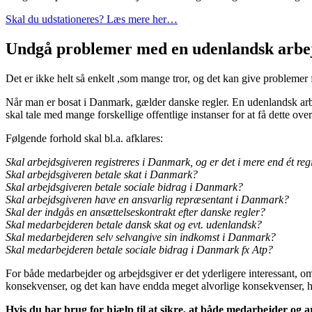
Skal du udstationeres? Læs mere her…
Undgå problemer med en udenlandsk arbe
Det er ikke helt så enkelt ,som mange tror, og det kan give problemer 
Når man er bosat i Danmark, gælder danske regler. En udenlandsk arbej
skal tale med mange forskellige offentlige instanser for at få dette over
Følgende forhold skal bl.a. afklares:
Skal arbejdsgiveren registreres i Danmark, og er det i mere end ét reg
Skal arbejdsgiveren betale skat i Danmark?
Skal arbejdsgiveren betale sociale bidrag i Danmark?
Skal arbejdsgiveren have en ansvarlig repræsentant i Danmark?
Skal der indgås en ansættelseskontrakt efter danske regler?
Skal medarbejderen betale dansk skat og evt. udenlandsk?
Skal medarbejderen selv selvangive sin indkomst i Danmark?
Skal medarbejderen betale sociale bidrag i Danmark fx Atp?
For både medarbejder og arbejdsgiver er det yderligere interessant, o
konsekvenser, og det kan have endda meget alvorlige konsekvenser, hvi
Hvis du har brug for hjælp til at sikre, at både medarbejder og