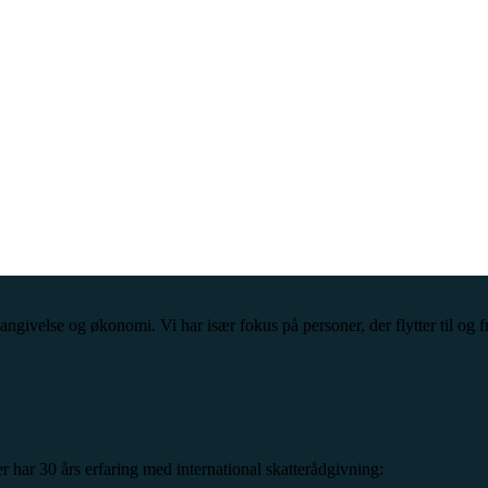
angivelse og økonomi. Vi har især fokus på personer, der flytter til og 
 har 30 års erfaring med international skatterådgivning: