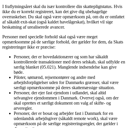
I fraflytningsåret skal du især kontrollere din skattepligtstatus. Hvis
ikke du er korrekt registreret, kan det give dig ubehagelige
overraskelser. Du skal også være opmærksom på, om du er omfattet
af såkaldt exit-skat (også kaldet havelågeskat), hvilket vil sige
beskatning af urealiserede avancer.
Personer med specielle forhold skal også være meget
opmærksomme på de særlige forhold, der gælder for dem, da Skats
registreringer ikke er præcise:
Personer, der er hovedaktionærer og som har såkaldt
kontrollerede transaktioner med deres selskab, skal udfylde en
særlig blanket (05.021). Manglende indsendelse kan give
bøde.
Piloter, sømænd, rejsemontører og andre med
arbejdsforpligtelser uden for Danmarks grænser, skal være
særligt opmærksomme på deres skattemæssige situation.
Personer, der ejer fast ejendom i udlandet, skal altid
selvangive ejendommen i Danmark. Overvej også, om der
skal oprettes et særligt dokument om valg af skifte- og
arveregler.
Personer, der er bosat og arbejder fast i Danmark for en
udenlandsk arbejdsgiver (såkaldt remote work), skal være
opmærksom på de særlige registreringsregler, der gælder i