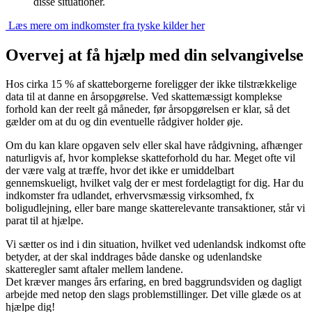
disse situationer.
Læs mere om indkomster fra tyske kilder her
Overvej at få hjælp med din selvangivelse
Hos cirka 15 % af skatteborgerne foreligger der ikke tilstrækkelige
data til at danne en årsopgørelse. Ved skattemæssigt komplekse
forhold kan der reelt gå måneder, før årsopgørelsen er klar, så det
gælder om at du og din eventuelle rådgiver holder øje.
Om du kan klare opgaven selv eller skal have rådgivning, afhænger
naturligvis af, hvor komplekse skatteforhold du har. Meget ofte vil
der være valg at træffe, hvor det ikke er umiddelbart
gennemskueligt, hvilket valg der er mest fordelagtigt for dig. Har du
indkomster fra udlandet, erhvervsmæssig virksomhed, fx
boligudlejning, eller bare mange skatterelevante transaktioner, står vi
parat til at hjælpe.
Vi sætter os ind i din situation, hvilket ved udenlandsk indkomst ofte
betyder, at der skal inddrages både danske og udenlandske
skatteregler samt aftaler mellem landene.
Det kræver manges års erfaring, en bred baggrundsviden og dagligt
arbejde med netop den slags problemstillinger. Det ville glæde os at
hjælpe dig!