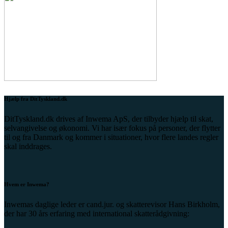
Hjælp fra DitTyskland.dk
DitTyskland.dk drives af Inwema ApS, der tilbyder hjælp til skat,
selvangivelse og økonomi. Vi har især fokus på personer, der flytter
til og fra Danmark og kommer i situationer, hvor flere landes regler
skal inddrages.
Hvem er Inwema?
Inwemas daglige leder er cand.jur. og skatterevisor Hans Birkholm,
der har 30 års erfaring med international skatterådgivning: