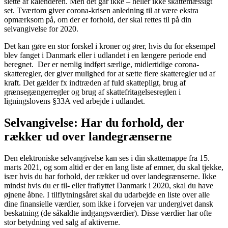
slette af kalenderen. Men det går ikke – heller ikke skattemæssigt
set. Tværtom giver corona-krisen anledning til at være ekstra
opmærksom på, om der er forhold, der skal rettes til på din
selvangivelse for 2020.
Det kan gøre en stor forskel i kroner og ører, hvis du for eksempel
blev fanget i Danmark eller i udlandet i en længere periode end
beregnet. Der er nemlig indført særlige, midlertidige corona-
skatteregler, der giver mulighed for at sætte flere skatteregler ud af
kraft. Det gælder fx indtræden af fuld skattepligt, brug af
grænsegængerregler og brug af skattefritagelsesreglen i
ligningslovens §33A ved arbejde i udlandet.
Selvangivelse: Har du forhold, der
rækker ud over landegrænserne
Den elektroniske selvangivelse kan ses i din skattemappe fra 15.
marts 2021, og som altid er der en lang liste af emner, du skal tjekke,
især hvis du har forhold, der rækker ud over landegrænserne. Ikke
mindst hvis du er til- eller fraflyttet Danmark i 2020, skal du have
øjnene åbne. I tilflytningsåret skal du udarbejde en liste over alle
dine finansielle værdier, som ikke i forvejen var undergivet dansk
beskatning (de såkaldte indgangsværdier). Disse værdier har ofte
stor betydning ved salg af aktiverne.