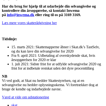
Har du brug for hjælp til at udarbejde din selvangivelse og
kontrollere din årsopgørelse, så kontakt Inwema
på
info@inwema.dk
eller ring til os på 3169 3169.
Læs mere vores skatterådgivning her
Tidslinje:
15. marts 2021: Skattemapperne åbner i Skat.dk’s TastSelv,
og du kan lave din selvangivelse for 2020
Fra 9. april 2021: Udbetaling af overskydende skat, hvis
årsopgørelsen for 2020 er klar
1. juli 2021: Sidste frist for at udfylde selvangivelse 2020 og
frist for at indbetale restskat uden det dyre procenttillæg
NB
Vi ved godt, at Skat nu hedder Skattestyrelsen, og at en
selvangivelse nu hedder oplysningsskema. Vi foretrækker dog at
bruge de kendte og indarbejdede navne.
Værd at vide om udstationering
skat